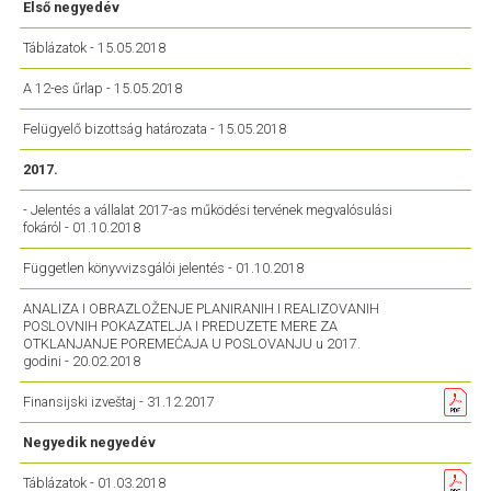
Első negyedév
Táblázatok - 15.05.2018
A 12-es űrlap - 15.05.2018
Felügyelő bizottság határozata - 15.05.2018
2017.
- Jelentés a vállalat 2017-as működési tervének megvalósulási
fokáról - 01.10.2018
Független könyvvizsgálói jelentés - 01.10.2018
ANALIZA I OBRAZLOŽENJE PLANIRANIH I REALIZOVANIH
POSLOVNIH POKAZATELJA I PREDUZETE MERE ZA
OTKLANJANJE POREMEĆAJA U POSLOVANJU u 2017.
godini - 20.02.2018
Finansijski izveštaj - 31.12.2017
Negyedik negyedév
Táblázatok - 01.03.2018