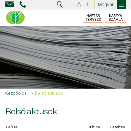
−
A
+
Magyar
NAPTÁR
KÁRTYA
TERVEZŐ
SZÁMLA
Kezdőoldal
Belső aktusok
Belső aktusok
Leírás
Dátum
Letöltés