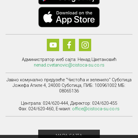
Администратор wеб сајта: Ненад Цветановић
nenad.cvetanovic@cistoca-su.co.rs
Јавно комунално предузеће "Чистоћа и зеленило" Суботица
Јожефа Атиле 4, 24000 Суботица, ПИБ: 100961002 МБ:
08065136
Централа: 024/620-444, Директор: 024/620-455
Фаx: 024/620-460, Е-маил:
office@cistoca-su.co.rs
МАПА САЈТА