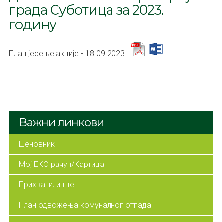
града Суботица за 2023.
годину
План јесење акције - 18.09.2023.
Важни линкови
Ценовник
Мој ЕКО рачун/Картица
Прихватилиште
План одвожења комуналног отпада