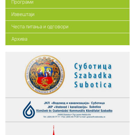
Програми
Извештаји
Честа питања и одговори
Архива