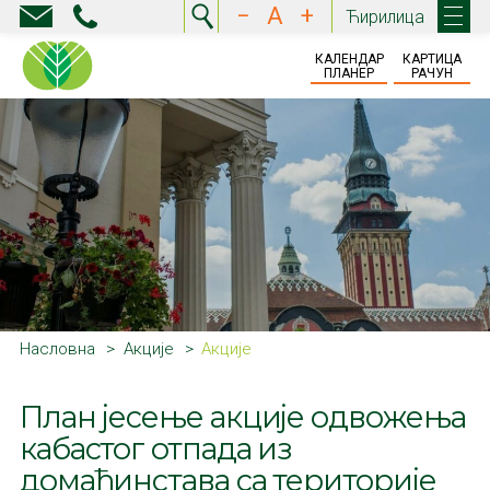
−
A
+
Ћирилица
КАЛЕНДАР
КАРТИЦА
ПЛАНЕР
РАЧУН
Насловна
Акције
Акције
План јесење акције одвожења
кабастог отпада из
домаћинстава са територије