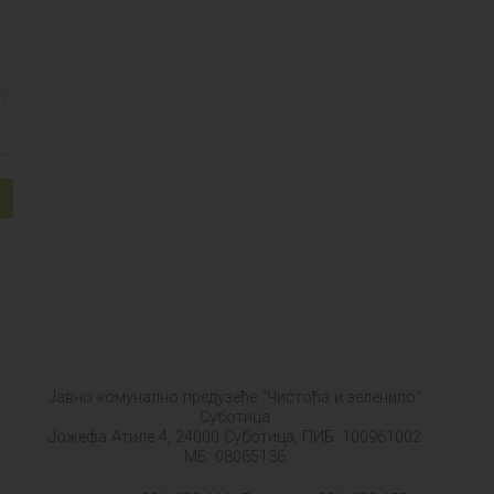
му
Јавно комунално предузеће "Чистоћа и зеленило"
Суботица
Јожефа Атиле 4, 24000 Суботица, ПИБ: 100961002
МБ: 08065136