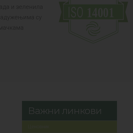
ада и зеленила
задужењима су
 мачкама
Важни линкови
Ценовник