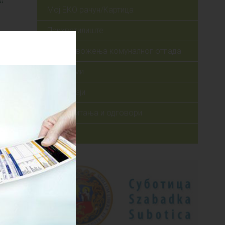
“
Мој ЕКО рачун/Картица
.
Прихватилиште
План одвожења комуналног отпада
Програми
Извештаји
Честа питања и одговори
Архива
ца