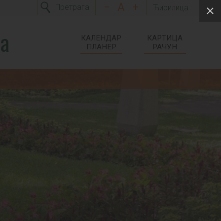
−
A
+
Претрага
Ћирилица
ца
КАЛЕНДАР
КАРТИЦА
ПЛАНЕР
РАЧУН