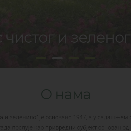
 чистог и зеленог
О нама
а и зеленило" је основано 1947, а у садашњем 
тада послује као привредни субјект основан од