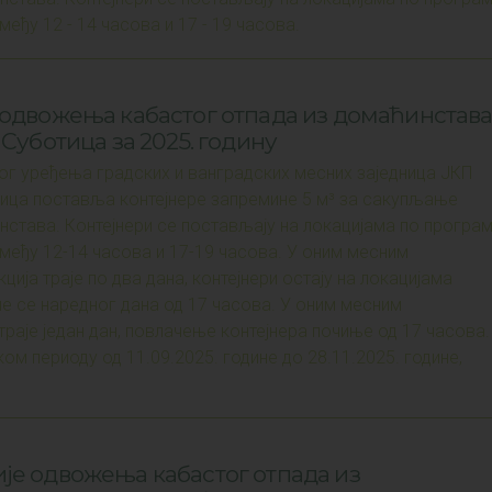
међу 12 - 14 часова и 17 - 19 часова.
 одвожења кабастог отпада из домаћинстав
 Суботица за 2025. годину
ог уређења градских и ванградских месних заједница ЈКП
тица поставља контејнере запремине 5 м³ за сакупљање
нстава. Контејнери се постављају на локацијама по програ
змеђу 12-14 часова и 17-19 часова. У оним месним
ција траје по два дана, контејнери остају на локацијама
че се наредног дана од 17 часова. У оним месним
 траје један дан, повлачење контејнера почиње од 17 часова.
ком периоду од 11.09.2025. године до 28.11.2025. године,
је одвожења кабастог отпада из