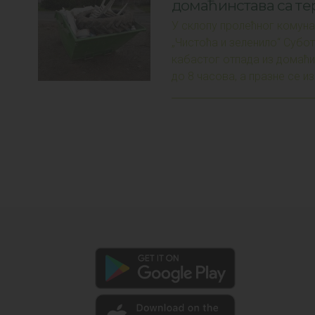
домаћинстава са тер
У склопу пролећног комуна
„Чистоћа и зеленило“ Субо
кабастог отпада из домаћи
до 8 часова, а празне се из