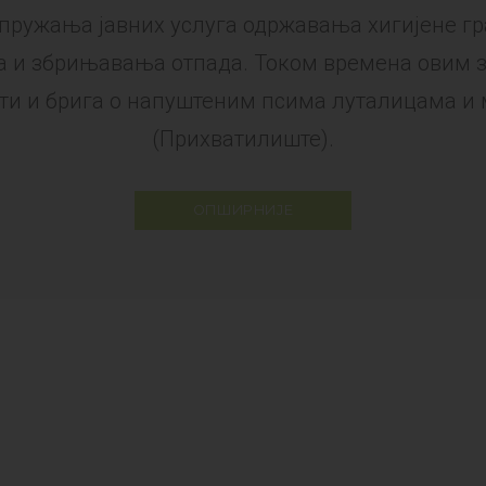
 пружања јавних услуга одржавања хигијене гр
а и збрињавања отпада. Током времена овим 
ти и брига о напуштеним псима луталицама и
(Прихватилиште).
ОПШИРНИЈЕ