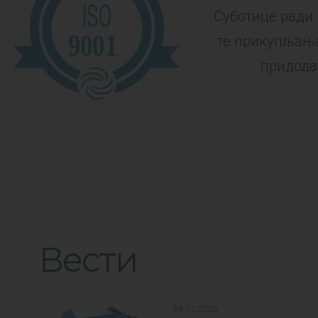
Суботице ради
те прикупљањ
придода
Вести
26.05.2026.