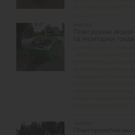
до 8 часова, а празне се из
05.09.2025.
План јесење акције
са територије града
У склопу јесењег комуналн
„Чистоћа и зеленило“ Субо
кабастог отпада из домаћи
до 8 часова, а празне се и
заједницама у којима ова ак
током читаве ноћи и повла
заједницама у којим акција
Акција се одвија у временс
према датом распореду.
14.03.2025.
План пролећне акци