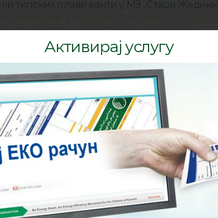
и типских плави канти у МЗ „Стари Жедник
 „Стари Жедник“ да ће од 28.05.2026. године до 26.06.2026
едузеће „Чистоћа и зеленило“ Суботица вршити поделу
 (плавих канти) за одвожење рециклабилног отпада. Подела
се обављати радним данима од 08 до 14,30 часова.
и типских плави канти у МЗ „Вишњевац“ и
о“
З „Вишњевац“ и МЗ „Бачко Душаново“ да ће од 12.05.2026.
ине Јавно комунално предузеће „Чистоћа и зеленило“ Суботи
типских посуда (плавих канти) за одвожење рециклабилног
уда (канти) ће се обављати радним данима од 08 до 14,30
 рада за предстојећи државни празник
не