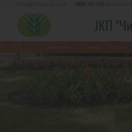
office@cistoca-su.co.rs
0800 151 152
бесплатна и
ЈКП "Чи
Насловна
О нама
Услуге