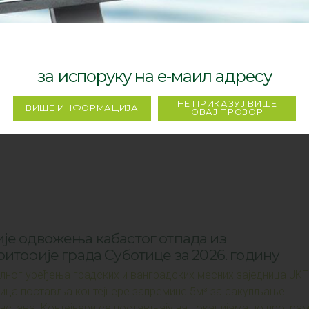
вештавамо вас да ће се, у данима наступајућег празник
уналног отпада из домаћинстава одвијати по измењеном
СВЕ ВЕСТИ
је одвожења кабастог отпада из
иторије града Суботице за 2026. годину
лног уређења градских и ванградских месних заједница ЈКП
тица поставља контејнере запремине 5м³ за сакупљање
нстава. Контејнери се постављају на локацијама по програ