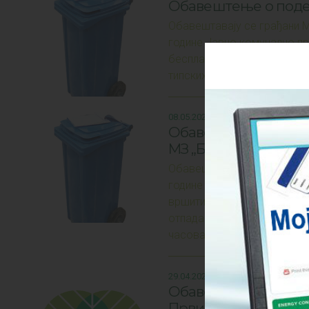
Обавештење о подел
Обавештавају се грађани МЗ
године Јавно комунално пр
бесплатних типских посуда
типских посуда(канти) ће 
08.05.2026.
Обавештење о подел
МЗ „Бачко Душанов
Обавештавају се грађани М
године до 22.05.2026. год
вршити поделу бесплатних 
отпада. Подела типских пос
часова.
29.04.2026.
Обавештење о плану
Први мај 2026. годи