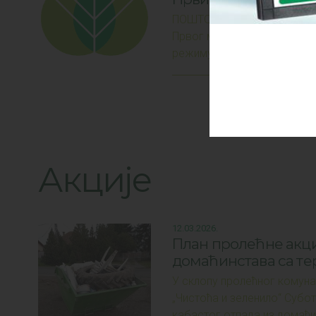
ПОШТОВАНИ КОРИСНИЦИ, Оба
Првог маја, одвожење ком
режиму, и то:
Акције
12.03.2026.
План пролећне акци
домаћинстава са тер
У склопу пролећног комуна
„Чистоћа и зеленило“ Субо
кабастог отпада из домаћи