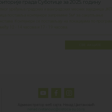
иторије града Суботице за 2025. годину
лног уређења градских и ванградских месних заједница ЈКП
тица поставља контејнере запремине 5м³ за сакупљање
нстава. Контејнери се постављају на локацијама по програ
међу 12 - 14 часова и 17 - 19 часова.
СВЕ АКЦИЈЕ
Администратор wеб сајта: Ненад Цветановић
nenad.cvetanovic@cistoca-su.co.rs