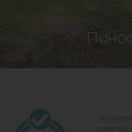
Понос
ЈКП "Чистоћ
године и од 