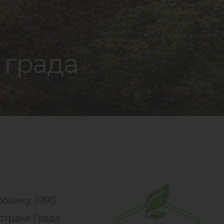
 града
облику 1990.
 стране Града