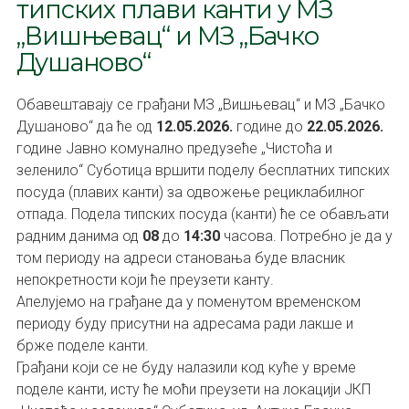
типских плави канти у МЗ
„Вишњевац“ и МЗ „Бачко
Душаново“
Обавештавају се грађани МЗ „Вишњевац“ и МЗ „Бачко
Душаново“ да ће од
12.05.2026.
године до
22.05.2026.
године Јавно комунално предузеће „Чистоћа и
зеленило“ Суботица вршити поделу бесплатних типских
посуда (плавих канти) за одвожење рециклабилног
отпада. Подела типских посуда (канти) ће се обављати
радним данима од
08
до
14:30
часова. Потребно је да у
том периоду на адреси становања буде власник
непокретности који ће преузети канту.
Апелујемо на грађане да у поменутом временском
периоду буду присутни на адресама ради лакше и
брже поделе канти.
Грађани који се не буду налазили код куће у време
поделе канти, исту ће моћи преузети на локацији ЈКП