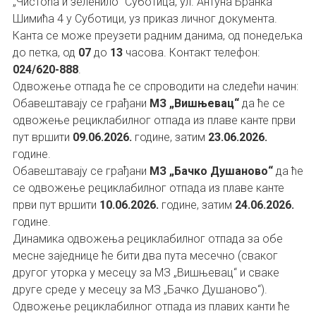
„Чистоћа и зеленило“ Суботица, ул. Антуна Бранка
Шимића 4 у Суботици, уз приказ личног документа.
Канта се може преузети радним данима, од понедељка
до петка, од
07
до
13
часова. Контакт телефон:
024/620-888
.
Одвожење отпада ће се спроводити на следећи начин:
Обавештавају се грађани
МЗ „Вишњевац“
да ће се
одвожење рециклабилног отпада из плаве канте први
пут вршити
09.06.2026.
године, затим
23.06.2026.
године.
Обавештавају се грађани
МЗ „Бачко Душаново“
да ће
се одвожење рециклабилног отпада из плаве канте
први пут вршити
10.06.2026.
године, затим
24.06.2026.
године.
Динамика одвожења рециклабилног отпада за обе
месне заједнице ће бити два пута месечно (сваког
другог уторка у месецу за МЗ „Вишњевац“ и сваке
друге среде у месецу за МЗ „Бачко Душаново“).
Одвожење рециклабилног отпада из плавих канти ће