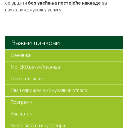
се вршити
без увећања постојеће накнаде
за
пружену комуналну услугу.
Важни линкови
Ценовник
Мој ЕКО рачун/Картица
Прихватилиште
План одвожења комуналног отпада
Програми
Извештаји
Честа питања и одговори