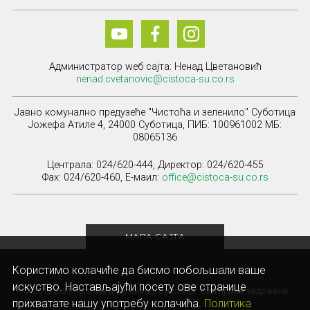
Администратор wеб сајта: Ненад Цветановић
nenad.cvetanovic@cistoca-su.co.rs
Јавно комунално предузеће "Чистоћа и зеленило" Суботица
Јожефа Атиле 4, 24000 Суботица, ПИБ: 100961002 МБ:
08065136
Централа: 024/620-444, Директор: 024/620-455
Фаx: 024/620-460, Е-маил:
office@cistoca-su.co.rs
МАПА САЈТА
Користимо колачиће да бисмо побољшали ваше
искуство. Настављајући посету ове странице
© 2013 ЈКП Чистоћа и зеленило, Суботица. Сва права задржана
прихватате нашу употребу колачића.
Политика