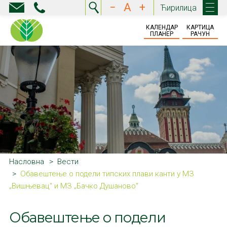
−
A
+
Ћирилица
КАЛЕНДАР
КАРТИЦА
ПЛАНЕР
РАЧУН
Насловна
Вести
Обавештење о подели типских плави канти у МЗ
„Вишњевац“ и МЗ „Бачко Душаново“
Обавештење о подели