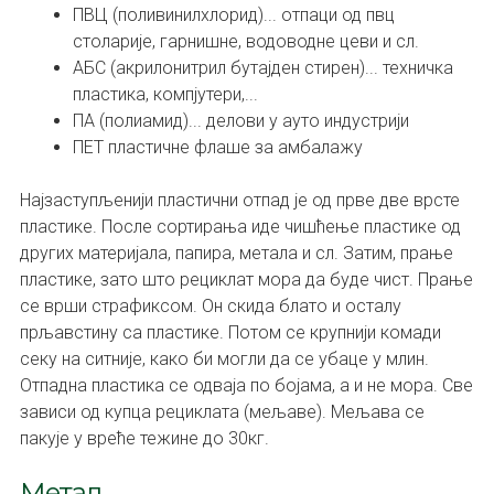
ПВЦ (поливинилхлорид)... отпаци од пвц
столарије, гарнишне, водоводне цеви и сл.
АБС (акрилонитрил бутајден стирен)... техничка
пластика, компјутери,...
ПА (полиамид)... делови у ауто индустрији
ПЕТ пластичне флаше за амбалажу
Најзаступљенији пластични отпад је од прве две врсте
пластике. После сортирања иде чишћење пластике од
других материјала, папира, метала и сл. Затим, прање
пластике, зато што рециклат мора да буде чист. Прање
се врши страфиксом. Он скида блато и осталу
прљавстину са пластике. Потом се крупнији комади
секу на ситније, како би могли да се убаце у млин.
Отпадна пластика се одваја по бојама, а и не мора. Све
зависи од купца рециклата (мељаве). Мељава се
пакује у вреће тежине до 30кг.
Метал