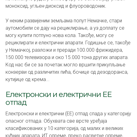
моноксид, угљен-диоксид и флуороводоник.
У неким развијеним земљама попут Немачке, стари
аутомобили се дају на рециклирање, а уз доплату се
могу купити потпуно нова кола. Такође, могу се
рециклирати и електрични апарати. Годишње се, такође
у Немачкој, разложи и преради 100.000 фрижидера,
150.000 телевизора и око 15.000 тона других апарата.
Код нас би се за почетак могло вршити прикупљање
конзерви од различитих пића, бочице од дезодоранса,
кутијице од крема...
Електронски и електрични ЕЕ
отпад
Електронски и електрични (ЕЕ) отпад спада у категорију
опасног отпада. Обухвата све врсте уређаја
класификованих у 10 категорија, од малих и великих
кућних апарата, ИТ опреме, преко расветне опреме,