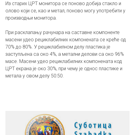
Из старих ЦРТ монитора се поново добија стакло и
олово који се, као и метал, поново могу употребити у
производњи монитора.
При расклапању рачунара на саставне компоненте
масени удео рециклабилних компонената се креће од
70% до 80%. У рециклабилном делу пластика је
заступљена са око 4%, а метални делови са око 96%
масе. Масени удео рециклабилних компонената код
ЦРТ екрана је око 30%, при чему је однос пластике и
метала у овом делу 50:50.