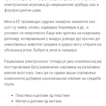
електронских играчака до медицинских уређаја, као и
флуоресцентне цеви.
Многи ЕЕ производи садрже хемијске елементе као
што су жива, олово, кадмијум, берилијум и др., и
уколико се непрописно баце или одложе на комуналну
депонију, испаравањем у ваздух доводе дугорочно до
уништавања животне средине и уједно могу утицати на
обољења јетре, бубрега, мозга, канцера.
Рециклажа електронског отпада је јако комплексна јер
постоји велики број различитих сировина на релативно
малом простору, тако да се одмах врши сортирање
компоненти добијене расклапањем опреме на следеће
групе:
Пластика и делови од пластике
Метал и делови од метала