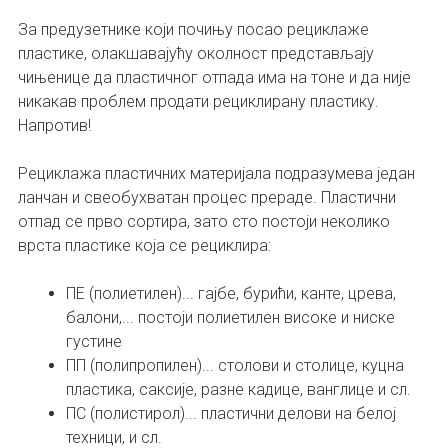
За предузетнике који почињу посао рециклаже
пластике, олакшавајућу околност представљају
чињенице да пластичног отпада има на тоне и да није
никакав проблем продати рециклирану пластику.
Напротив!
Рециклажа пластичних материјала подразумева један
ланчан и свеобухватан процес прераде. Пластични
отпад се прво сортира, зато сто постоји неколико
врста пластике која се рециклира:
ПЕ (полиетилен)... гајбе, бурићи, канте, црева,
балони,... постоји полиетилен високе и ниске
густине
ПП (полипропилен)... столови и столице, куцна
пластика, саксије, разне кадице, ванглице и сл.
ПС (полистирол)... пластични делови на белој
техници, и сл.