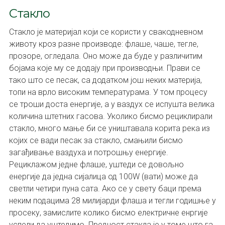
Стакло
Стакло је материјал који се користи у свакодневном
животу кроз разне производе: флаше, чаше, тегле,
прозоре, огледала. Оно може да буде у различитим
бојама које му се додају при производњи. Прави се
тако што се песак, са додатком још неких материја,
топи на врло високим температурама. У том процесу
се троши доста енергије, а у ваздух се испушта велика
количина штетних гасова. Уколико бисмо рециклирали
стакло, много мање би се уништавала корита река из
којих се вади песак за стакло, смањили бисмо
загађивање ваздуха и потрошњу енергије.
Рециклажом једне флаше, уштеди се довољно
енергије да једна сијалица од 100W (вати) може да
светли четири пуна сата. Ако се у свету баци према
неким подацима 28 милијарди флаша и тегли годишње у
просеку, замислите колико бисмо електричне енргије
успели да уштедимо. Предност стакла је у томе што га