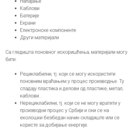
Напајање
Каблови
Батерије
Екрани
Електронске компоненте
Други материјали
Са гледишта поновног искоришћења, материјали могу
бити:
Рециклабилни, тј. који се могу искористити
поновним враћањем у процес производње. Ту
спадају пластика и делови од пластике, метал,
каблови...
Нерециклабилни, тј. који се не могу вратити у
производни процес у Србији и они се на
еколошки безбедан начин складиште или се
користе за добијање енергије.