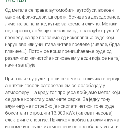
Од метала се праве: аутомобили, аутобуси, возови,
авиони, фрижидери, шпорети, бочице за дезодорансе,
лименке за напитке, кутије за креме и слично. Метали
се, наравно, добијају прерадом одговарајућих руда. У
процесу, најпре полазимо од ископавања руде који
нарушава или уништава читаве пределе (ливаде, брда,
планине...). Потом се врши пречишћавање руде од
различитих нечистоћа испирањем у води која се на тај
начин загађује.
При топљењу руде троши се велика количина енергије
а штетни гасови сагоревањем се ослобађају у
атмосферу. На крају тог процеса добијамо метал који
се даље користи у различите сврхе. За једну тону
алуминијума потребно је ископати четири тоне руде
боксита и потрошити 13.000 кWх (киловат-часова)
електричне енергије. Приликом добијања алуминијума
из поменуте руде, у атмосферу се ослобађају угљен-