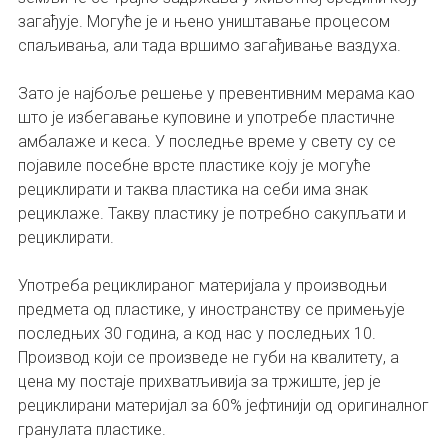
загађује. Могуће је и њено уништавање процесом
спаљивања, али тада вршимо загађивање ваздуха.
Зато је најбоље решење у превентивним мерама као
што је избегавање куповине и употребе пластичне
амбалаже и кеса. У последње време у свету су се
појавиле посебне врсте пластике коју је могуће
рециклирати и таква пластика на себи има знак
рециклаже. Такву пластику је потребно сакупљати и
рециклирати.
Употреба рециклираног материјала у производњи
предмета од пластике, у иностранству се примењује
последњих 30 година, а код нас у последњих 10.
Производ који се произведе не губи на квалитету, а
цена му постаје прихватљивија за тржиште, јер је
рециклирани материјал за 60% јефтинији од оригиналног
гранулата пластике.