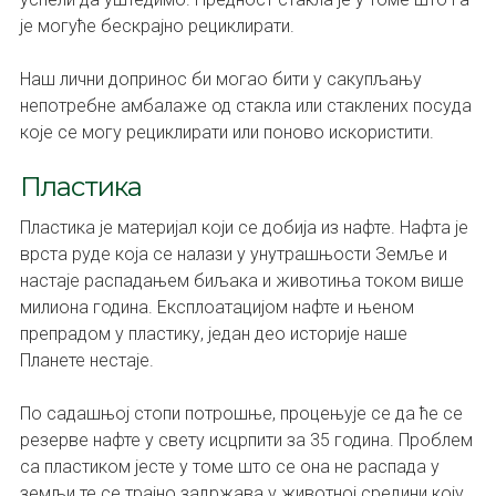
је могуће бескрајно рециклирати.
Наш лични допринос би могао бити у сакупљању
непотребне амбалаже од стакла или стаклених посуда
које се могу рециклирати или поново искористити.
Пластика
Пластика је материјал који се добија из нафте. Нафта је
врста руде која се налази у унутрашњости Земље и
настаје распадањем биљака и животиња током више
милиона година. Експлоатацијом нафте и њеном
препрадом у пластику, један део историје наше
Планете нестаје.
По садашњој стопи потрошње, процењује се да ће се
резерве нафте у свету исцрпити за 35 година. Проблем
са пластиком јесте у томе што се она не распада у
земљи те се трајно задржава у животној средини коју