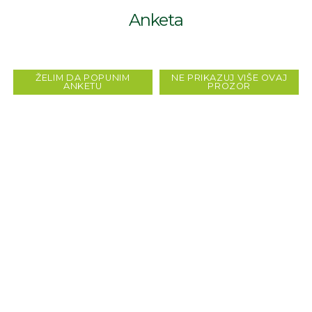
Anketa
ŽELIM DA POPUNIM
NE PRIKAZUJ VIŠE OVAJ
ANKETU
PROZOR